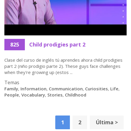
825
Child prodigies part 2
Clase del curso de inglés tú aprendes ahora child prodigies
part 2 (niño prodigio parte 2). These guys face challenges
when they're growing up (estos ...
Temas
Family
,
Information
,
Communication
,
Curiosities
,
Life
,
People
,
Vocabulary
,
Stories
,
Childhood
1
2
Última >