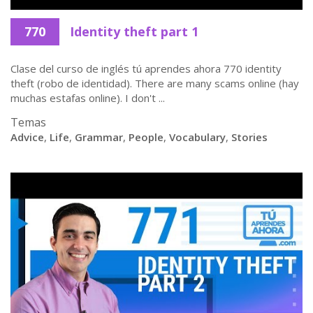
770
Identity theft part 1
Clase del curso de inglés tú aprendes ahora 770 identity
theft (robo de identidad). There are many scams online (hay
muchas estafas online). I don't ...
Temas
Advice
,
Life
,
Grammar
,
People
,
Vocabulary
,
Stories