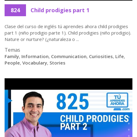
824
Child prodigies part 1
Clase del curso de inglés tú aprendes ahora child prodigies
part 1 (niño prodigio parte 1). Child prodigies (niño prodigio).
Nature or nurture? (¿naturaleza o ...
Temas
Family
,
Information
,
Communication
,
Curiosities
,
Life
,
People
,
Vocabulary
,
Stories