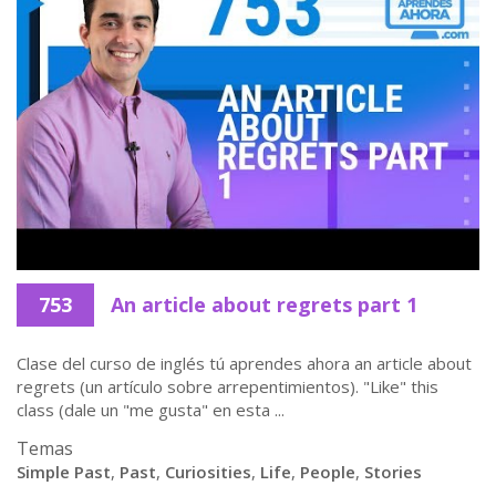
753
An article about regrets part 1
Clase del curso de inglés tú aprendes ahora an article about
regrets (un artículo sobre arrepentimientos). "Like" this
class (dale un "me gusta" en esta ...
Temas
Simple Past
,
Past
,
Curiosities
,
Life
,
People
,
Stories