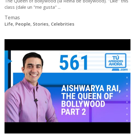
The Queen of Bollywood (la Reina de Bollywood). "Like" this
class (dale un "me gusta" ...
Temas
Life
,
People
,
Stories
,
Celebrities