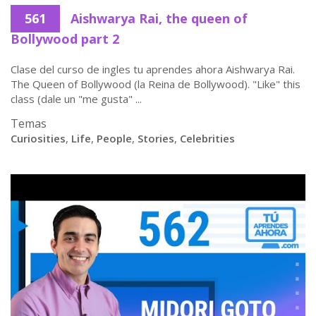
561
Aishwarya Rai, the queen of
Bollywood part 2
Clase del curso de ingles tu aprendes ahora Aishwarya Rai.
The Queen of Bollywood (la Reina de Bollywood). "Like" this
class (dale un "me gusta" ...
Temas
Curiosities
,
Life
,
People
,
Stories
,
Celebrities