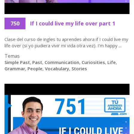
750
If I could live my life over part 1
Clase del curso de ingles tu aprendes ahora if I could live my
life over (si yo pudiera vivir mi vida otra vez). I'm happy ...
Temas
Simple Past
,
Past
,
Communication
,
Curiosities
,
Life
,
Grammar
,
People
,
Vocabulary
,
Stories