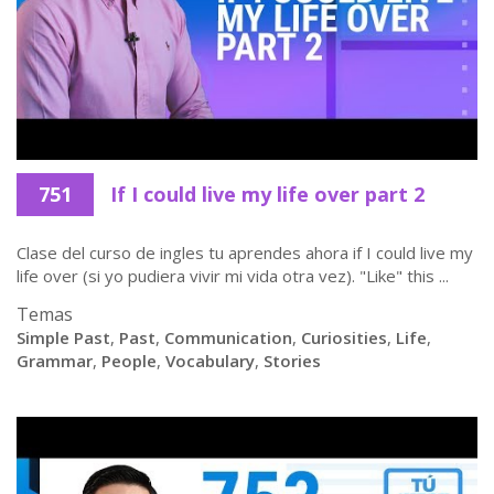
751
If I could live my life over part 2
Clase del curso de ingles tu aprendes ahora if I could live my
life over (si yo pudiera vivir mi vida otra vez). "Like" this ...
Temas
Simple Past
,
Past
,
Communication
,
Curiosities
,
Life
,
Grammar
,
People
,
Vocabulary
,
Stories