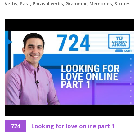
Verbs
,
Past
,
Phrasal verbs
,
Grammar
,
Memories
,
Stories
724
Looking for love online part 1