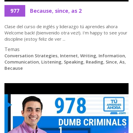
977
Because, since, as 2
Clase del curso de inglés y liderazgo tú aprendes ahora
Welcome back! (bienvenido otra vez!). I'm happy to see your
discipline (estoy feliz de ver ...
Temas
Conversation Strategies
,
Internet
,
Writing
,
Information
,
Communication
,
Listening
,
Speaking
,
Reading
,
Since
,
As
,
Because