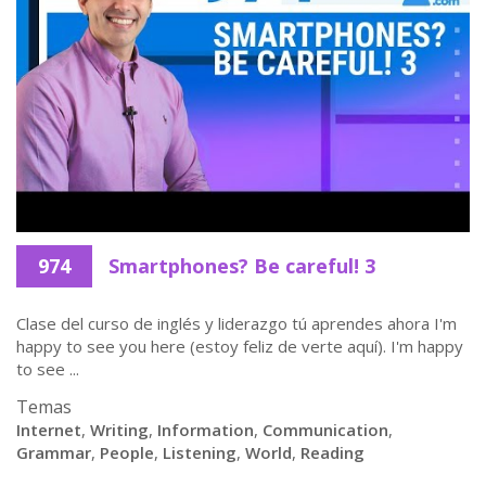
974
Smartphones? Be careful! 3
Clase del curso de inglés y liderazgo tú aprendes ahora I'm
happy to see you here (estoy feliz de verte aquí). I'm happy
to see ...
Temas
Internet
,
Writing
,
Information
,
Communication
,
Grammar
,
People
,
Listening
,
World
,
Reading