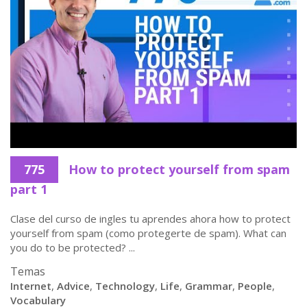
775
How to protect yourself from spam
part 1
Clase del curso de ingles tu aprendes ahora how to protect
yourself from spam (como protegerte de spam). What can
you do to be protected? ...
Temas
Internet
,
Advice
,
Technology
,
Life
,
Grammar
,
People
,
Vocabulary