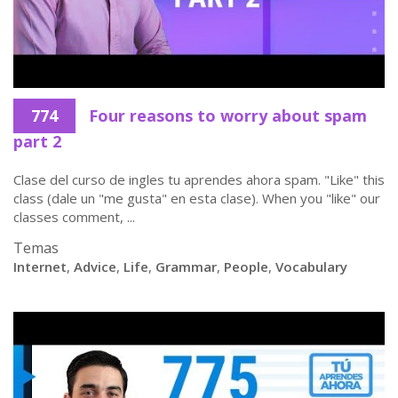
774
Four reasons to worry about spam
part 2
Clase del curso de ingles tu aprendes ahora spam. "Like" this
class (dale un "me gusta" en esta clase). When you "like" our
classes comment, ...
Temas
Internet
,
Advice
,
Life
,
Grammar
,
People
,
Vocabulary