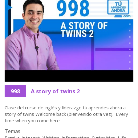
998
A story of twins 2
Clase del curso de inglés y liderazgo tú aprendes ahora a
story of twins Welcome back (bienvenido otra vez). Every
time when you come here ...
Temas
Family
,
Internet
,
Writing
,
Information
,
Curiosities
,
Life
,