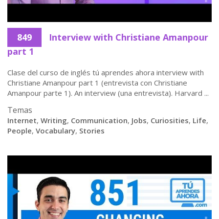
849
Interview with Christiane Amanpour
part 1
Clase del curso de inglés tú aprendes ahora interview with
Christiane Amanpour part 1 (entrevista con Christiane
Amanpour parte 1). An interview (una entrevista). Harvard ...
Temas
Internet
,
Writing
,
Communication
,
Jobs
,
Curiosities
,
Life
,
People
,
Vocabulary
,
Stories