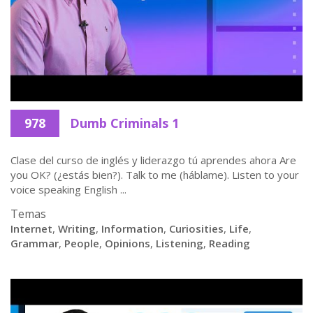
978
Dumb Criminals 1
Clase del curso de inglés y liderazgo tú aprendes ahora Are
you OK? (¿estás bien?). Talk to me (háblame). Listen to your
voice speaking English ...
Temas
Internet
,
Writing
,
Information
,
Curiosities
,
Life
,
Grammar
,
People
,
Opinions
,
Listening
,
Reading