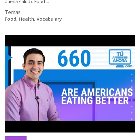
buena salud). Food ...
Temas
Food
,
Health
,
Vocabulary