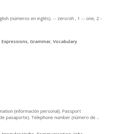
ish (números en inglés). -- zero/oh , 1 -- one, 2 -
,
Expressions
,
Grammar
,
Vocabulary
mation (información personal). Passport
 de pasaporte). Telephone number (número de ...