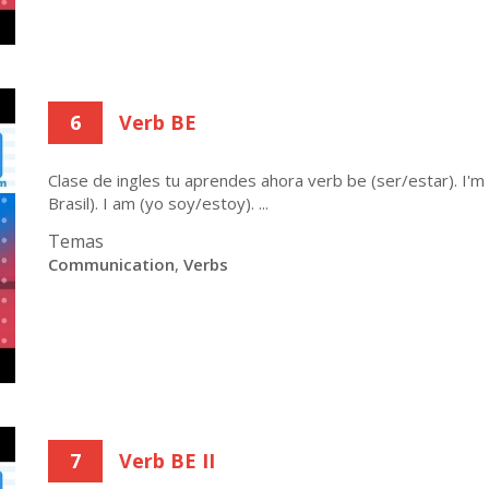
6
Verb BE
Clase de ingles tu aprendes ahora verb be (ser/estar). I'm F
Brasil). I am (yo soy/estoy). ...
Temas
Communication
,
Verbs
7
Verb BE II