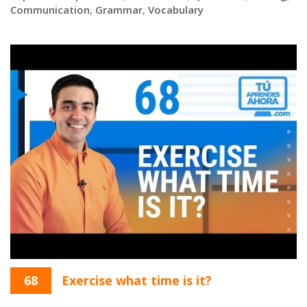
Communication
,
Grammar
,
Vocabulary
68
Exercise what time is it?