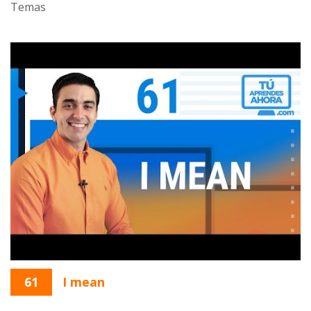
Temas
61
I mean