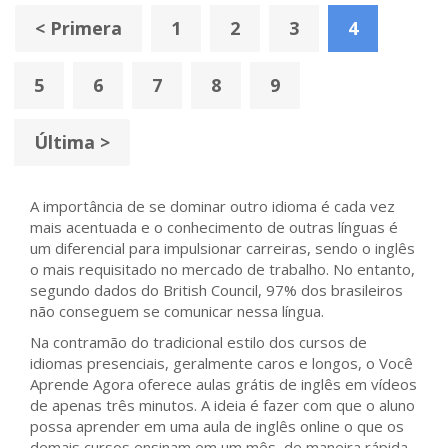
< Primera
1
2
3
4
5
6
7
8
9
Última >
A importância de se dominar outro idioma é cada vez
mais acentuada e o conhecimento de outras línguas é
um diferencial para impulsionar carreiras, sendo o inglês
o mais requisitado no mercado de trabalho. No entanto,
segundo dados do British Council, 97% dos brasileiros
não conseguem se comunicar nessa língua.
Na contramão do tradicional estilo dos cursos de
idiomas presenciais, geralmente caros e longos, o Você
Aprende Agora oferece aulas grátis de inglês em vídeos
de apenas três minutos. A ideia é fazer com que o aluno
possa aprender em uma aula de inglês online o que os
demais cursos ensinam em um mês, de maneira rápida