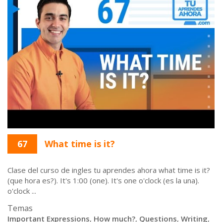
67
What time is it?
Clase del curso de ingles tu aprendes ahora what time is it?
(que hora es?). It's 1:00 (one). It's one o'clock (es la una).
o'clock ...
Temas
Important Expressions
,
How much?
,
Questions
,
Writing
,