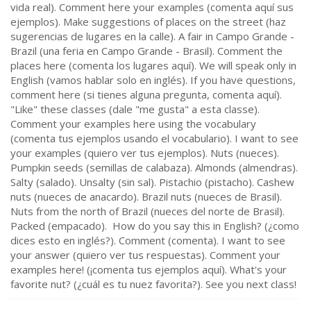
vida real). Comment here your examples (comenta aquí sus
ejemplos). Make suggestions of places on the street (haz
sugerencias de lugares en la calle). A fair in Campo Grande -
Brazil (una feria en Campo Grande - Brasil). Comment the
places here (comenta los lugares aquí). We will speak only in
English (vamos hablar solo en inglés). If you have questions,
comment here (si tienes alguna pregunta, comenta aquí).
"Like" these classes (dale "me gusta" a esta classe).
Comment your examples here using the vocabulary
(comenta tus ejemplos usando el vocabulario). I want to see
your examples (quiero ver tus ejemplos). Nuts (nueces).
Pumpkin seeds (semillas de calabaza). Almonds (almendras).
Salty (salado). Unsalty (sin sal). Pistachio (pistacho). Cashew
nuts (nueces de anacardo). Brazil nuts (nueces de Brasil).
Nuts from the north of Brazil (nueces del norte de Brasil).
Packed (empacado). How do you say this in English? (¿como
dices esto en inglés?). Comment (comenta). I want to see
your answer (quiero ver tus respuestas). Comment your
examples here! (¡comenta tus ejemplos aquí). What's your
favorite nut? (¿cuál es tu nuez favorita?). See you next class!