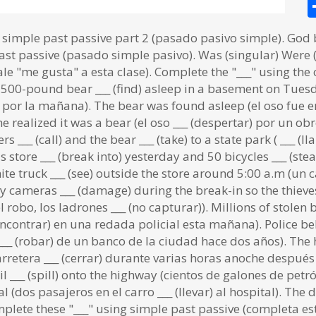
 simple past passive part 2 (pasado pasivo simple). God 
ast passive (pasado simple pasivo). Was (singular) Were (
ale "me gusta" a esta clase). Complete the "___" using the 
A 500-pound bear ___ (find) asleep in a basement on Tues
 por la mañana). The bear was found asleep (el oso fue 
realized it was a bear (el oso ___ (despertar) por un o
 ___ (call) and the bear ___ (take) to a state park ( ___ (lla
 store ___ (break into) yesterday and 50 bicycles ___ (stea
white truck ___ (see) outside the store around 5:00 a.m (un
y cameras ___ (damage) during the break-in so the thieves
obo, los ladrones ___ (no capturar)). Millions of stolen ba
ncontrar) en una redada policial esta mañana). Police bel
___ (robar) de un banco de la ciudad hace dos años). The h
la carretera ___ (cerrar) durante varias horas anoche despué
l ___ (spill) onto the highway (cientos de galones de petró
l (dos pasajeros en el carro ___ (llevar) al hospital). The dr
omplete these "___" using simple past passive (completa e