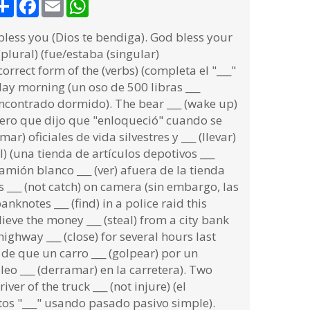
Share
Facebook
Email
WhatsApp
bless you (Dios te bendiga). God bless your
plural) (fue/estaba (singular)
correct form of the (verbs) (completa el "___"
day morning (un oso de 500 libras ___
encontrado dormido). The bear ___ (wake up)
brero que dijo que "enloqueció" cuando se
mar) oficiales de vida silvestres y ___ (llevar)
l) (una tienda de artículos depotivos ___
 camión blanco ___ (ver) afuera de la tienda
 ___ (not catch) on camera (sin embargo, las
nknotes ___ (find) in a police raid this
ieve the money ___ (steal) from a city bank
ighway ___ (close) for several hours last
s de que un carro ___ (golpear) por un
leo ___ (derramar) en la carretera). Two
iver of the truck ___ (not injure) (el
stos "___" usando pasado pasivo simple).