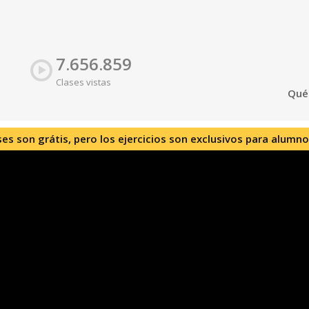
7.656.859
Clases vistas
Qué
ses son grátis, pero los ejercicios son exclusivos para alumno