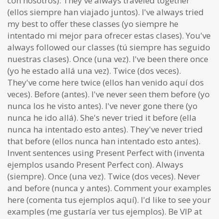
con nosotros). They've always traveled together
(ellos siempre han viajado juntos). I've always tried
my best to offer these classes (yo siempre he
intentado mi mejor para ofrecer estas clases). You've
always followed our classes (tú siempre has seguido
nuestras clases). Once (una vez). I've been there once
(yo he estado allá una vez). Twice (dos veces).
They've come here twice (ellos han venido aquí dos
veces). Before (antes). I've never seen them before (yo
nunca los he visto antes). I've never gone there (yo
nunca he ido allá). She's never tried it before (ella
nunca ha intentado esto antes). They've never tried
that before (ellos nunca han intentado esto antes).
Invent sentences using Present Perfect with (inventa
ejemplos usando Present Perfect con). Always
(siempre). Once (una vez). Twice (dos veces). Never
and before (nunca y antes). Comment your examples
here (comenta tus ejemplos aquí). I'd like to see your
examples (me gustaría ver tus ejemplos). Be VIP at