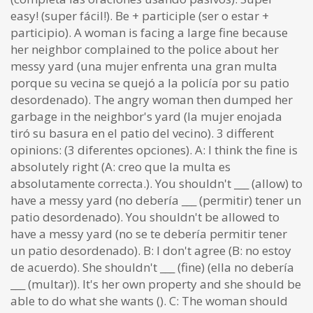
easy! (super fácil!). Be + participle (ser o estar +
participio). A woman is facing a large fine because
her neighbor complained to the police about her
messy yard (una mujer enfrenta una gran multa
porque su vecina se quejó a la policía por su patio
desordenado). The angry woman then dumped her
garbage in the neighbor's yard (la mujer enojada
tiró su basura en el patio del vecino). 3 different
opinions: (3 diferentes opciones). A: I think the fine is
absolutely right (A: creo que la multa es
absolutamente correcta.). You shouldn't ___ (allow) to
have a messy yard (no debería ___ (permitir) tener un
patio desordenado). You shouldn't be allowed to
have a messy yard (no se te debería permitir tener
un patio desordenado). B: I don't agree (B: no estoy
de acuerdo). She shouldn't ___ (fine) (ella no debería
___ (multar)). It's her own property and she should be
able to do what she wants (). C: The woman should