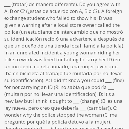
___ (tratar) de manera diferente). Do you agree with
A, B or C? (¿estás de acuerdo con A, B o C?). A foreign
exchange student who failed to show his ID was
given a warning after a local store owner called the
police (un estudiante de intercambio que no mostró
su identificación recibió una advertencia después de
que un dueño de una tienda local llamó a la policía).
In an unrelated incident a young woman riding her
bike to work was fined for failing to carry her ID (en
un incidente no relacionado, una mujer joven que
iba en bicicleta al trabajo fue multada por no llevar
su identificación). A: I didn't know you could ___ (fine)
for not carrying an ID (R: no sabía que podría ___
(multar) por no llevar una identificación). B: It's a
new law but I think it ought to ___ (change) (B: es una
ley nueva, pero creo que debería ___ (cambiar)). C: I
wonder why the police stopped the woman (C: me
pregunto por qué la policía detuvo a la mujer).
People shouldn't ___ (stop) for no reason (la gente no