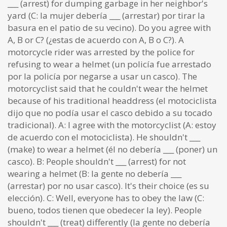
___ (arrest) for dumping garbage in her neighbor's
yard (C: la mujer debería ___ (arrestar) por tirar la
basura en el patio de su vecino). Do you agree with
A, B or C? (¿estas de acuerdo con A, B o C?). A
motorcycle rider was arrested by the police for
refusing to wear a helmet (un policía fue arrestado
por la policía por negarse a usar un casco). The
motorcyclist said that he couldn't wear the helmet
because of his traditional headdress (el motociclista
dijo que no podía usar el casco debido a su tocado
tradicional). A: I agree with the motorcyclist (A: estoy
de acuerdo con el motociclista). He shouldn't ___
(make) to wear a helmet (él no debería ___ (poner) un
casco). B: People shouldn't ___ (arrest) for not
wearing a helmet (B: la gente no debería ___
(arrestar) por no usar casco). It's their choice (es su
elección). C: Well, everyone has to obey the law (C:
bueno, todos tienen que obedecer la ley). People
shouldn't ___ (treat) differently (la gente no debería