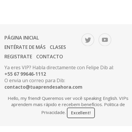
PÁGINA INICIAL
ENTÉRATE DE MÁS
CLASES
REGISTRATE
CONTACTO
Ya eres VIP? Habla directamente con Felipe Dib al:
+55 67 99646-1112
O envia un correo para Dib:
contacto@tuaprendesahora.com
Hello, my friend! Queremos ver você speaking English. VIPs
aprendem mais rápido e recebem benefícios.
Politica de
Copyright 2026 © Tú Aprendes Ahora. Todos los
Privacidade
.
Excellent!
derechos reservados.