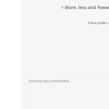
< More, less and fewer
Para poder c