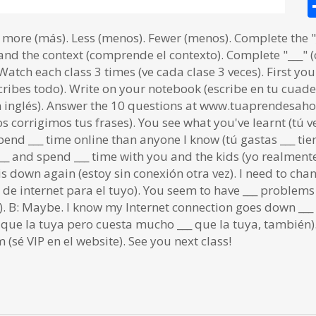
 more (más). Less (menos). Fewer (menos). Complete the "
nd the context (comprende el contexto). Complete "___" (
atch each class 3 times (ve cada clase 3 veces). First y
ribes todo). Write on your notebook (escribe en tu cuader
en inglés). Answer the 10 questions at www.tuaprendesaho
 corrigimos tus frases). You see what you've learnt (tú ve
pend ___ time online than anyone I know (tú gastas ___ t
 ___ and spend ___ time with you and the kids (yo realment
t is down again (estoy sin conexión otra vez). I need to ch
de internet para el tuyo). You seem to have ___ problems 
 B: Maybe. I know my Internet connection goes down ___ th
_ que la tuya pero cuesta mucho ___ que la tuya, también
sé VIP en el website). See you next class!