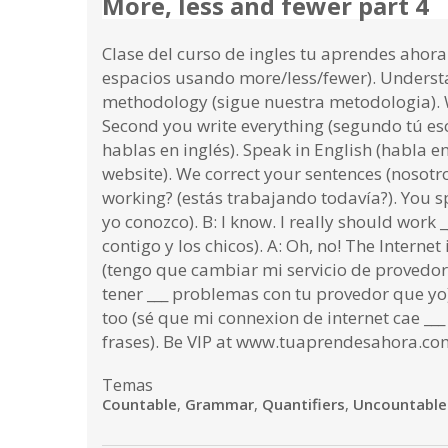
More, less and fewer part 4
Clase del curso de ingles tu aprendes ahora
espacios usando more/less/fewer). Understa
methodology (sigue nuestra metodologia). W
Second you write everything (segundo tú esc
hablas en inglés). Speak in English (habla 
website). We correct your sentences (nosotros
working? (estás trabajando todavía?). You s
yo conozco). B: I know. I really should work
contigo y los chicos). A: Oh, no! The Interne
(tengo que cambiar mi servicio de provedor 
tener ___ problemas con tu provedor que yo).
too (sé que mi connexion de internet cae __
frases). Be VIP at www.tuaprendesahora.com (
Temas
Countable
,
Grammar
,
Quantifiers
,
Uncountable