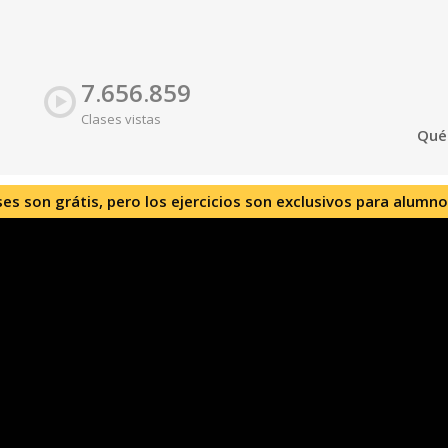
7.656.859
Clases vistas
Qué
ses son grátis, pero los ejercicios son exclusivos para alumno