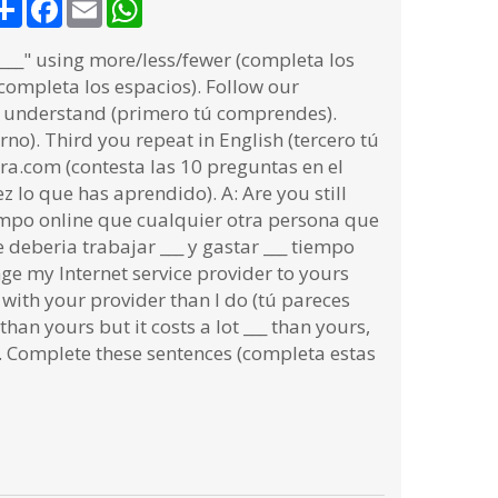
Share
Facebook
Email
WhatsApp
___" using more/less/fewer (completa los
completa los espacios). Follow our
ou understand (primero tú comprendes).
no). Third you repeat in English (tercero tú
ra.com (contesta las 10 preguntas en el
z lo que has aprendido). A: Are you still
iempo online que cualquier otra persona que
e deberia trabajar ___ y gastar ___ tiempo
ange my Internet service provider to yours
with your provider than I do (tú pareces
an yours but it costs a lot ___ than yours,
). Complete these sentences (completa estas