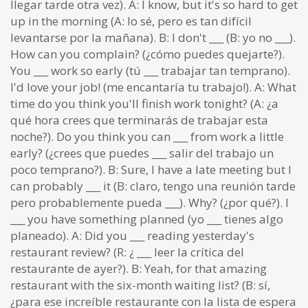
llegar tarde otra vez). A: I know, but it's so hard to get
up in the morning (A: lo sé, pero es tan difícil
levantarse por la mañana). B: I don't ___ (B: yo no ___).
How can you complain? (¿cómo puedes quejarte?).
You ___ work so early (tú ___ trabajar tan temprano).
I'd love your job! (me encantaría tu trabajo!). A: What
time do you think you'll finish work tonight? (A: ¿a
qué hora crees que terminarás de trabajar esta
noche?). Do you think you can ___ from work a little
early? (¿crees que puedes ___ salir del trabajo un
poco temprano?). B: Sure, I have a late meeting but I
can probably ___ it (B: claro, tengo una reunión tarde
pero probablemente pueda ___). Why? (¿por qué?). I
___ you have something planned (yo ___ tienes algo
planeado). A: Did you ___ reading yesterday's
restaurant review? (R: ¿ ___ leer la crítica del
restaurante de ayer?). B: Yeah, for that amazing
restaurant with the six-month waiting list? (B: sí,
¿para ese increíble restaurante con la lista de espera