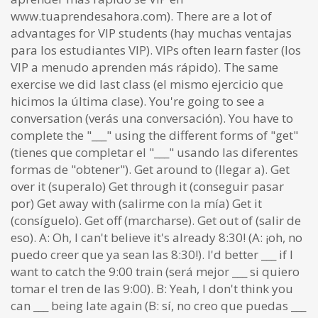
www.tuaprendesahora.com). There are a lot of
advantages for VIP students (hay muchas ventajas
para los estudiantes VIP). VIPs often learn faster (los
VIP a menudo aprenden más rápido). The same
exercise we did last class (el mismo ejercicio que
hicimos la última clase). You're going to see a
conversation (verás una conversación). You have to
complete the "___" using the different forms of "get"
(tienes que completar el "___" usando las diferentes
formas de "obtener"). Get around to (llegar a). Get
over it (superalo) Get through it (conseguir pasar
por) Get away with (salirme con la mía) Get it
(consíguelo). Get off (marcharse). Get out of (salir de
eso). A: Oh, I can't believe it's already
8:30
! (A: ¡oh, no
puedo creer que ya sean las
8:30
!). I'd better ___ if I
want to catch the
9:00
train (será mejor ___ si quiero
tomar el tren de las
9:00
). B: Yeah, I don't think you
can ___ being late again (B: sí, no creo que puedas ___