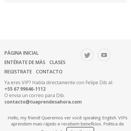
PÁGINA INICIAL
ENTÉRATE DE MÁS
CLASES
REGISTRATE
CONTACTO
Ya eres VIP? Habla directamente con Felipe Dib al:
+55 67 99646-1112
O envia un correo para Dib:
contacto@tuaprendesahora.com
Hello, my friend! Queremos ver você speaking English. VIPs
aprendem mais rápido e recebem benefícios.
Politica de
Copyright 2026 © Tú Aprendes Ahora. Todos los
derechos reservados.